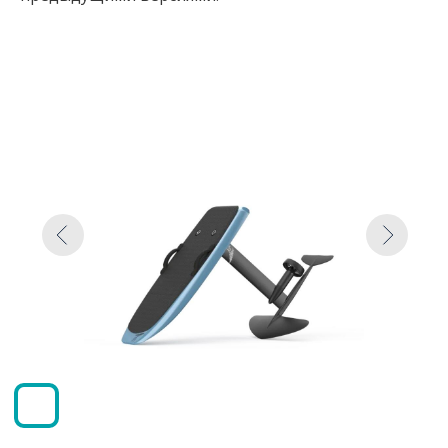
Lift 4 Pro
Производство Пуэрто-Рико •
Гарантия 12 месяцев
Скорость
до 50 км/ч
Запас хода