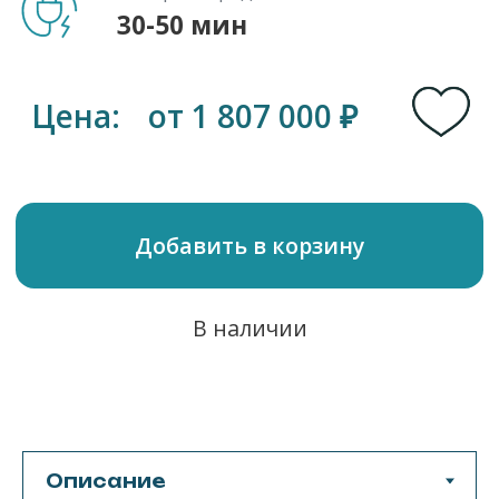
высокопроизводительная
электрическая гидрофойл-доска (eFoil)
от компании Lift, созданная для
продвинутых райдеров. Это самая
короткая и манёвренная модель в
линейке Lift, её длина составляет 127
см (4'2"), а ширина — 60 см (23,5").
Корпус выполнен из углеродного
волокна, что делает его лёгким,
прочным и устойчивым к нагрузкам.
Доступные расцветки: синий, белый и
чёрный.
Модель Lift 4 Pro предназначена для
райдеров, уже имеющих опыт катания
на eFoil. Компактные размеры
обеспечивают динамичное
управление, но требуют хорошего
баланса и контроля. В новой версии
улучшена устойчивость и отзывчивость
за счёт доработанной формы корпуса и