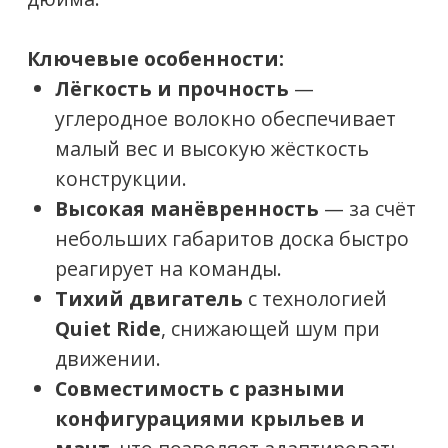
Мачта
: 28" (71 см) из углеродного
волокна
Пропеллер
: LCS Fixed Propeller с
защитным кожухом
Переднее крыло
: 160 Camber Pro
Заднее крыло
: 36 Glide
Контроллер
: Classic Hand Controller
Батарея
:
Gen4 Full Range Battery
– до 2,5
часов работы
Gen4 Light Battery
– до 100 минут
работы
Зарядное устройство
: Быстрая
зарядка (50 минут для Full Range, 30
минут для Light Battery)
Особенности
:
Тихий мотор с
Quiet Ride
Technology
Прочные карбоновые защелки
Новый эргономичный дизайн
батареи с резиновыми ножками