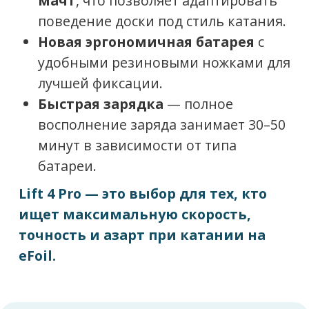
Возможность установки сменных
крыльев Camber Pro разного
размера (160, 210, 270)
Комплект поставки
Доска
Кофр для фойла
Зарядное устройство
Чехол для доски
Efoil система
Беспроводной
Инструкция
контроллер
Инструменты для сборки