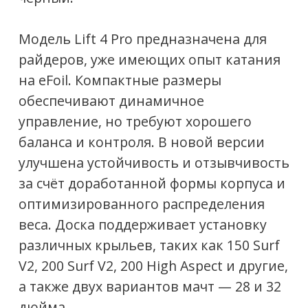
мачт
, что позволяет адаптировать
поведение доски под стиль катания.
Новая эргономичная батарея
с
удобными резиновыми ножками для
лучшей фиксации.
Быстрая зарядка
— полное
восполнение заряда занимает 30–50
минут в зависимости от типа
батареи.
Lift 4 Pro — это выбор для тех, кто
ищет максимальную скорость,
точность и азарт при катании на
eFoil.
Основные характеристики:
Доска
: 4'2" (около 127 см) с
карбоновым корпусом