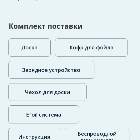
Инструкция для управления
Гарантия
12 месяцев
СКАЧАТЬ
Диагностика, техническое
обслуживание и ремонт водно-
моторной техники, электротранспорта
и СИМ. Квалифицированные
инженеры.
Гарантия на запчасти и выполненные
работы.
Компания официальный
дистрибьютор торговых марок Jetsurf,
Radinn, Flite, Awake, Lift foils в России.