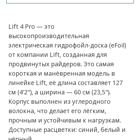
оптимизированного распределения
веса. Доска поддерживает установку
различных крыльев, таких как 150 Surf
V2, 200 Surf V2, 200 High Aspect и другие,
а также двух вариантов мачт — 28 и 32
дюйма.
Ключевые особенности:
Лёгкость и прочность
—
углеродное волокно обеспечивает
малый вес и высокую жёсткость
конструкции.
Высокая манёвренность
— за счёт
небольших габаритов доска быстро
реагирует на команды.
Тихий двигатель
с технологией
Quiet Ride
, снижающей шум при
движении.
Совместимость с разными
конфигурациями крыльев и