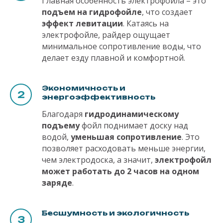
Главная особенность электрофойла – это
подъем на гидрофойле
, что создает
эффект левитации
. Катаясь на
электрофойле, райдер ощущает
минимальное сопротивление воды, что
делает езду плавной и комфортной.
Экономичность и
энергоэффективность
Благодаря
гидродинамическому
подъему
фойл поднимает доску над
водой,
уменьшая сопротивление
. Это
позволяет расходовать меньше энергии,
чем электродоска, а значит,
электрофойл
может работать до 2 часов на одном
заряде
.
Бесшумность и экологичность